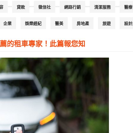
容
貸款
徵信社
網路行銷
清潔服務
醫療
企業
娛樂經紀
醫美
房地產
旅遊
設計
推薦的租車專家！此篇報您知