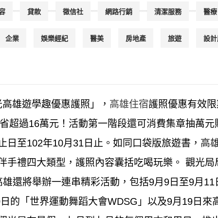
容
貸款
徵信社
網路行銷
清潔服務
醫療
企業
娛樂經紀
醫美
房地產
旅遊
設計
光高雄遊學趣優惠護照」，
高雄住宿
護照優惠有效限
惠可省超過16萬元！活動第一階段還可消費集章抽萬
日至102年10月31日止。如同口袋版旅遊書，
高
伴手禮四大類型，護照內容囊括吃喝玩樂。 觀光局
雄還將舉辦一連串精彩活動，包括9月9日至9月11日的
20日的「世界運動舞蹈大會WDSG」以及9月19日