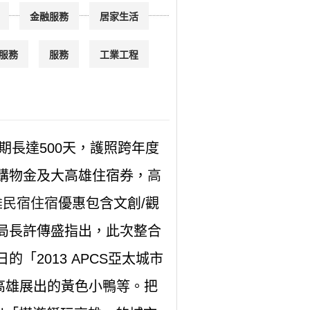
金融服務
居家生活
服務
服務
工業工程
期長達500天，護照跨年度
元購物金及大高雄住宿券，
高
雄民宿住宿
優惠包含文創/觀
局長許傳盛指出，此次整合
「2013 APCS亞太城市
來高雄展出的黃色小鴨等。把