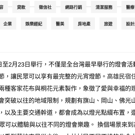
容
貸款
徵信社
網路行銷
清潔服務
醫療
企業
娛樂經紀
醫美
房地產
旅遊
設計
8日至2月23日舉行，不僅是全台灣最早舉行的燈會
節，讓民眾可以享有最完整的元宵燈節。
高雄民宿
兩種客家花布與桐花元素製作，象徵了愛與幸福的理
會突破以往的地域限制，規劃有旗山、岡山、佛光
，以及主要交通幹道，都會成為以燈光點綴布置，
民眾可以體驗與以往不同的燈會樂趣。 換個場景來