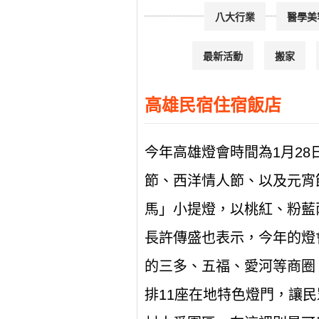
八大行業
醫學美
最新活動
搬家
高雄民宿住宿飯店
今年高雄燈會時間為1月2
節、西洋情人節、以及元宵
馬」小提燈，以桃紅、粉藍
長許傳盛也表示，今年的燈
的三多、五福、愛河等商圈
排11座在地特色燈門，讓