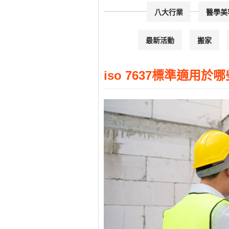
八大行業
醫學美
最新活動
搬家
iso 7637標準適用