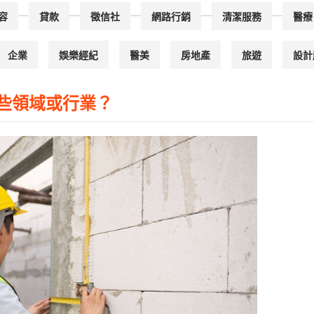
容
貸款
徵信社
網路行銷
清潔服務
醫療
企業
娛樂經紀
醫美
房地產
旅遊
設計
於哪些領域或行業？