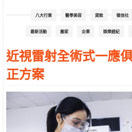
八大行業
醫學美容
貸款
徵信社
最新活動
搬家
企業
娛樂經紀
近視雷射全術式一應俱
正方案