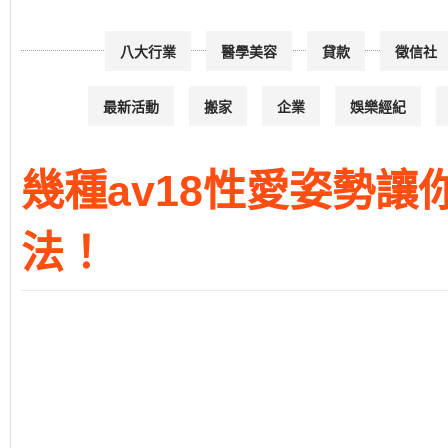
八大行業
醫學美容
貸款
徵信社
最新活動
搬家
企業
娛樂經紀
幾種av18性愛姿勢
法！