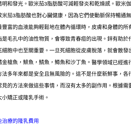
透明和發光。歐米茄3脂肪酸可減輕發炎和乾燥感。歐米伽
歐米茄3脂肪酸也對心臟健康，因為它們使動脈保持暢通
養豐富的血液能夠輕鬆地在體內循環時，皮膚和身體的所
脂是毛孔中的油性物質，會導致青春痘的出現。鋅有助於
死細胞中也至關重要。一旦死細胞從皮膚脫落，就會散發
鰭金槍魚，鯡魚，鯖魚，鱒魚和沙丁魚。
醫學領域已經進
方法多年來都是安全且無風險的。這不是什麼新鮮事，各
常見的方法來做這些事情，而沒有太多的副作用。根據需
大小矯正或隆乳手術。
些治療的隆乳費用