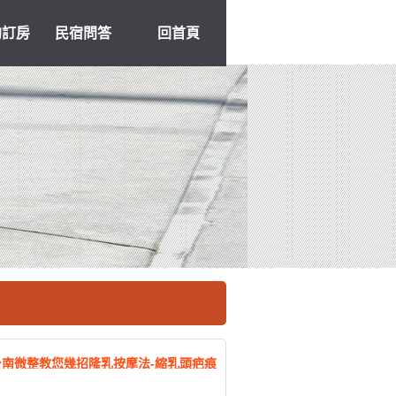
約訂房
民宿問答
回首頁
台南微整教您幾招隆乳按摩法-縮乳頭疤痕