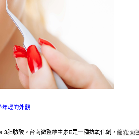
予年輕的外觀
ga 3脂肪酸。台南微整維生素E是一種抗氧化劑，
縮乳頭