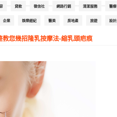
容
貸款
徵信社
網路行銷
清潔服務
醫療
企業
娛樂經紀
醫美
房地產
旅遊
設計
整教您幾招隆乳按摩法-縮乳頭疤痕