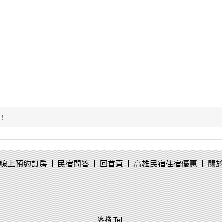
！
線上預約訂房
民宿問答
回首頁
高雄民宿住宿優惠
關
客棧 Tel: