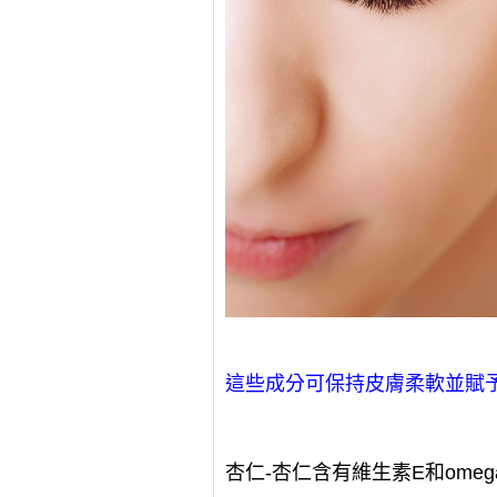
這些成分可保持皮膚柔軟並賦
杏仁-杏仁含有維生素E和ome