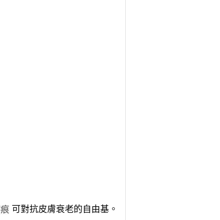
可對抗皮膚衰老的自由基。
疤痕