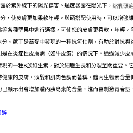
暴露於紫外線下的陽光傷害。過度暴露在陽光下，
縮乳頭
水分，使皮膚更加柔軟年輕。與硒搭配使用時，可以增強維
桃等各種堅果中進行選擇，可使您的皮膚更柔軟，年輕。全
水分。蘆丁是蕎麥中發現的一種抗氧化劑，有助於對抗與
別是在炎症性皮膚病（如牛皮癬）的情況下。通過減少皮
發現的一種B族維生素，對於細胞生長和分裂至關重要。
持健康的皮膚，頭髮和肌肉色調而著稱，體內生物素含量
粉已顯示出會增加體內胰島素的含量，進而會刺激青春痘
和鋅