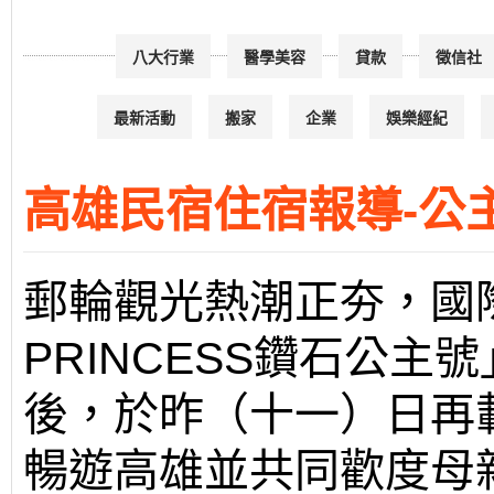
八大行業
醫學美容
貸款
徵信社
最新活動
搬家
企業
娛樂經紀
高雄民宿住宿報導-公
郵輪觀光熱潮正夯，國際
PRINCESS鑽石公
後，於昨（十一）日再
暢遊高雄並共同歡度母