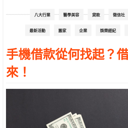
八大行業
醫學美容
貸款
徵信社
最新活動
搬家
企業
娛樂經紀
手機借款從何找起？
來！