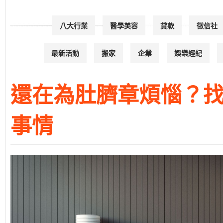
八大行業
醫學美容
貸款
徵信社
最新活動
搬家
企業
娛樂經紀
還在為肚臍章煩惱？找
事情