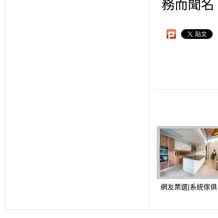
務而聞名
網友票選|系統傢俱..