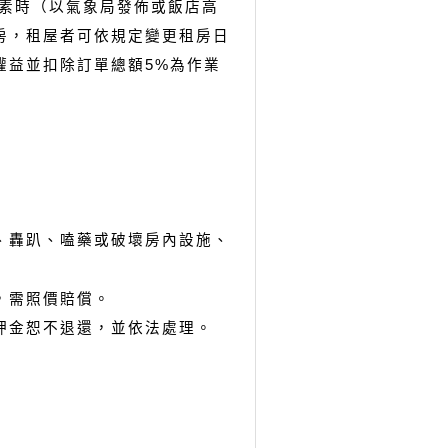
因素時（以氣象局發佈或飯店高
房，租屋者可依規定變更租房日
權益並扣除訂單總額5%為作業
、轟趴、嗑藥或破壞房內設施、
，需照價賠償。
押金恕不退還，並依法處理。