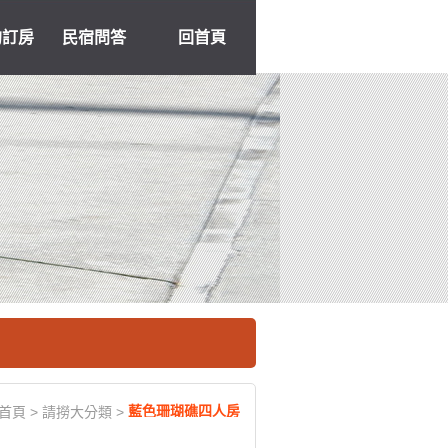
約訂房
民宿問答
回首頁
藍色珊瑚礁四人房
首頁
>
請撈大分類
>