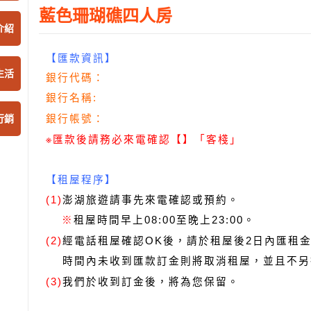
藍色珊瑚礁四人房
介紹
【匯款資訊】
生活
銀行代碼：
銀行名稱:
行銷
銀行帳號：
※
匯款後請務必來電確認【】「客棧」
【租屋程序】
澎湖旅遊
請事先來電確認或預約。
(1)
租屋時間早上08:00至晚上23:00。
※
經電話租屋確認OK後，請於租屋後2日內匯租金
(2)
時間內未收到匯款訂金則將取消租屋，並且不另
我們於收到訂金後，將為您保留。
(3)