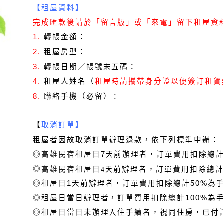
【租屋資料】
完成匯款後請於「留言版」或「來電」留下租屋資
轉帳金額：
1.
租屋房型：
2.
轉帳日期／帳號末五碼：
3.
租屋人姓名（
4.
租屋時請攜帶身分證以便簽訂租賃
聯絡手機（必留）：
8.
【
取消訂單】
租屋者因故取消訂單辦理退款，依下列標準申辦：
◎
高雄民宿
租屋日7天前辦理者，訂單費用扣除總計
高雄民宿
租屋日4天前辦理者，訂單費用扣除總計
◎
◎租屋日1天前辦理者，訂單費用扣除總計50%為
◎租屋日當日辦理者，訂單費用扣除總計100%為
◎租屋日當日未辦理入住手續者，視同住房，已付