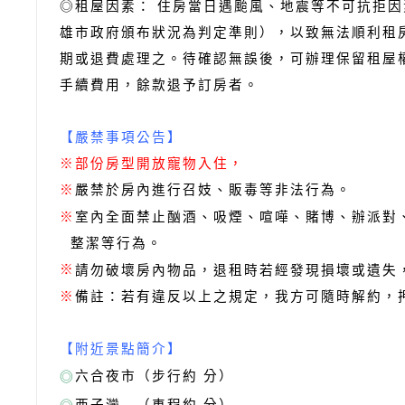
◎租屋因素： 住房當日遇颱風、地震等不可抗拒
雄市政府頒布狀況為判定準則），以致無法順利租
期或退費處理之。待確認無誤後，可辦理保留租屋
手續費用，餘款退予訂房者。
【嚴禁事項公告】
※部份房型開放寵物入住，
嚴禁於房內進行召妓、販毒等非法行為。
※
室內全面禁止酗酒、吸煙、喧嘩、賭博、辦派對
※
整潔等行為。
※
請勿破壞房內物品，退租時若經發現損壞或遺失
備註：若有違反以上之規定，我方可隨時解約，
※
【附近景點簡介】
六合夜市（步行約 分）
◎
西子灣 （車程約 分）