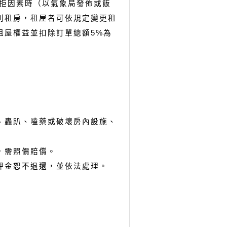
拒因素時（以氣象局發佈或飯
利租房，租屋者可依規定變更租
租屋權益並扣除訂單總額5%為
、轟趴、嗑藥或破壞房內設施、
，需照價賠償。
押金恕不退還，並依法處理。