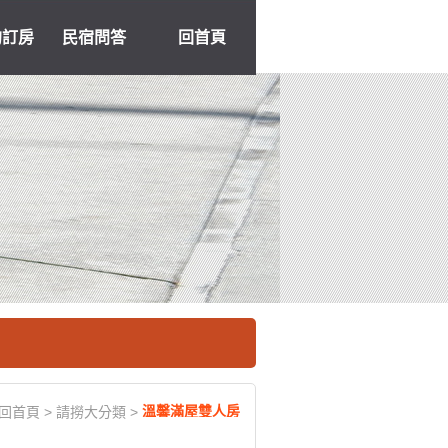
約訂房
民宿問答
回首頁
溫馨滿屋雙人房
回首頁
>
請撈大分類
>