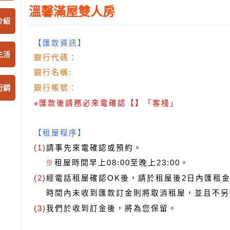
溫馨滿屋雙人房
介紹
【匯款資訊】
生活
銀行代碼：
銀行名稱:
行銷
銀行帳號：
※
匯款後請務必來電確認【】「客棧」
【租屋程序】
請事先來電確認或預約。
(1)
租屋時間早上08:00至晚上23:00。
※
經電話租屋確認OK後，請於租屋後2日內匯租金
(2)
時間內未收到匯款訂金則將取消租屋，並且不另
我們於收到訂金後，將為您保留。
(3)