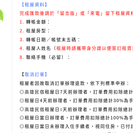
【租屋資料】
完成匯款後請於「留言版」或「來電」留下租屋資
轉帳金額：
1.
租屋房型：
2.
轉帳日期／帳號末五碼：
3.
租屋人姓名（
4.
租屋時請攜帶身分證以便簽訂租賃
聯絡手機（必留）：
8.
【
取消訂單】
租屋者因故取消訂單辦理退款，依下列標準申辦：
◎
高雄民宿
租屋日7天前辦理者，訂單費用扣除總計
◎租屋日4天前辦理者，訂單費用扣除總計30%為
高雄民宿
租屋日1天前辦理者，訂單費用扣除總計
◎
◎租屋日當日辦理者，訂單費用扣除總計100%為
◎租屋日當日未辦理入住手續者，視同住房，已付