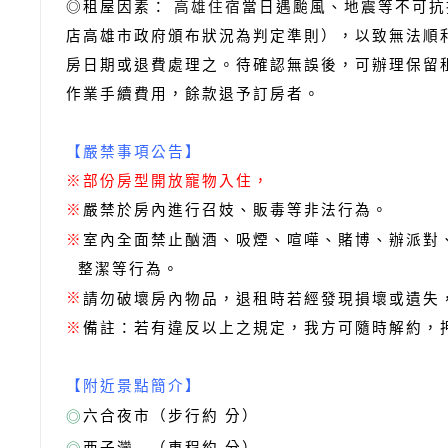
◎租屋因素：
高雄住宿
當日遇颱風、地震等不可抗
店高雄市政府頒布狀況為判定準則），以致無法順
房日期或退費處理之。待確認無誤後，可辦理保留
作業手續費用，餘款退予訂房者。
【嚴禁事項公告】
※部份房型開放寵物入住，
嚴禁於房內進行召妓、販毒等非法行為。
※
室內全面禁止酗酒、吸煙、喧嘩、賭博、辦派對
※
整潔等行為。
※
請勿破壞房內物品，退租時若經發現損壞或遺失
備註：若有違反以上之規定，我方可隨時解約，
※
【附近景點簡介】
六合夜市（步行約 分）
◎
西子灣 （車程約 分）